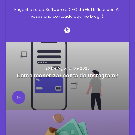
Engenheiro de Software e CEO da Get Influencer. Às
vezes crio conteúdo aqui no blog :).
20 De Agosto De 2020
Como monetizar conta do Instagram?