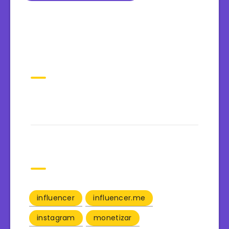
Tweets Recentes
Tags
influencer
influencer.me
instagram
monetizar